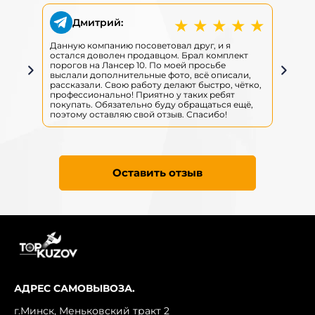
★
★
★
★
★
Дмитрий:
Данную компанию посоветовал друг, и я
Д
остался доволен продавцом. Брал комплект
о
порогов на Лансер 10. По моей просьбе
п
выслали дополнительные фото, всё описали,
в
рассказали. Свою работу делают быстро, чётко,
р
профессионально! Приятно у таких ребят
п
покупать. Обязательно буду обращаться ещё,
п
поэтому оставляю свой отзыв. Спасибо!
п
Оставить отзыв
АДРЕС САМОВЫВОЗА.
г.Минск, Меньковский тракт 2