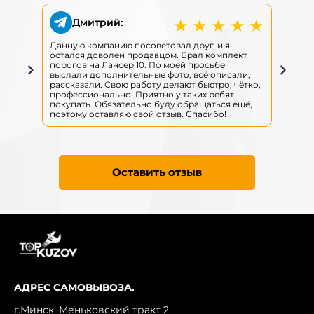
★
★
★
★
★
Дмитрий:
Данную компанию посоветовал друг, и я
Д
остался доволен продавцом. Брал комплект
о
порогов на Лансер 10. По моей просьбе
п
выслали дополнительные фото, всё описали,
в
рассказали. Свою работу делают быстро, чётко,
р
профессионально! Приятно у таких ребят
п
покупать. Обязательно буду обращаться ещё,
п
поэтому оставляю свой отзыв. Спасибо!
п
Оставить отзыв
АДРЕС САМОВЫВОЗА.
г.Минск, Меньковский тракт 2