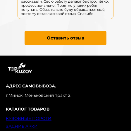
рассказали. Свою работу делают быстро, чётко,
р
профессионально! Приятно у таких ребят
п
покупать. Обязательно буду обращаться ещё,
п
поэтому оставляю свой отзыв. Спасибо!
п
Оставить отзыв
АДРЕС САМОВЫВОЗА.
г.Минск, Меньковский тракт 2
КАТАЛОГ ТОВАРОВ
КУЗОВНЫЕ ПОРОГИ
ЗАДНИЕ АРКИ