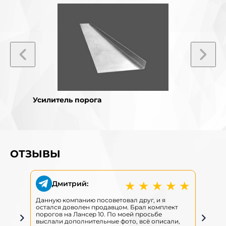
Усилитель порога
Усили
ОТЗЫВЫ
★
★
★
★
★
Дмитрий:
Данную компанию посоветовал друг, и я
Д
остался доволен продавцом. Брал комплект
о
порогов на Лансер 10. По моей просьбе
п
выслали дополнительные фото, всё описали,
в